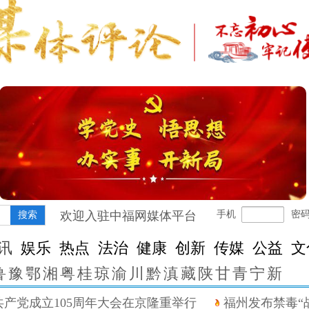
欢迎入驻中福网媒体平台
手机
密
搜索
讯
娱乐
热点
法治
健康
创新
传媒
公益
文
鲁
豫
鄂
湘
粤
桂
琼
渝
川
黔
滇
藏
陕
甘
青
宁
新
党成立105周年大会在京隆重举行
福州发布禁毒“战