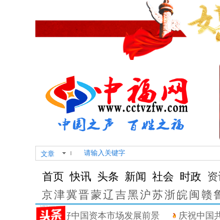
文章
首页
快讯
头条
新闻
社会
时政
资
京
津
冀
晋
蒙
辽
吉
黑
沪
苏
浙
皖
闽
赣
集体发声：看好中国资本市场发展前景
庆祝中国共产