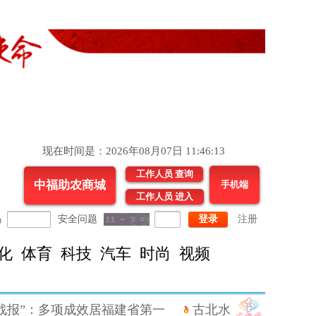
现在时间是：2026年08月07日 11:46:14
工作人员 查询
中福助农商城
手机端
工作人员 进入
码
安全问题
登录
注册
化
体育
科技
汽车
时尚
视频
报”：多项成效居福建省第一
古北水镇将于6月19日至