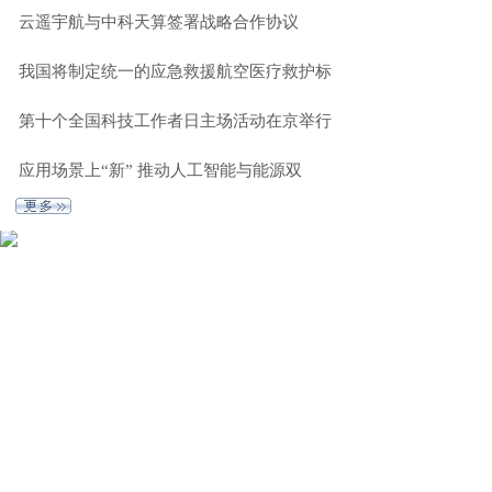
云遥宇航与中科天算签署战略合作协议
我国将制定统一的应急救援航空医疗救护标
第十个全国科技工作者日主场活动在京举行
应用场景上“新” 推动人工智能与能源双
体 育
更 多 》
2026京台青少年乒
2026年第43届北京
乓球交流赛在
晚报百队杯