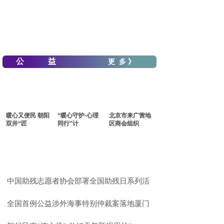
公 益
更 多 》
暖心又便民 朝阳
“暖心守护·心理
北京市来广营地
双井“匠
同行”计
区商会组织
中国助残志愿者协会部署全国助残日系列活
全国首例公益涉外海事特别仲裁案落地厦门