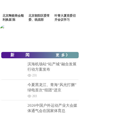
北京陶瓷商会顺
北京朝阳区委常
叶青大厦党委召
利换届 陈
委、统战部
开会议学习
新 闻
更 多 》
滨海机场站“站产城”融合发展
行动方案发布
231
今夏黑龙江、青海“风光打捆”
绿电首次“组团”进京
203
2026中国户外运动产业大会媒
体通气会在国家体育总