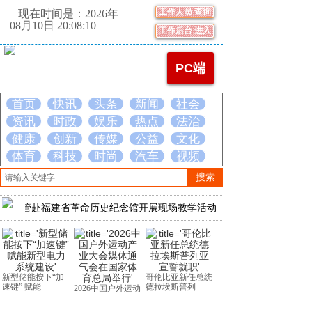
工作人员 查询
现在时间是：2026年
08月10日 20:08:10
工作后台 进入
PC端
首页
快讯
头条
新闻
社会
资讯
时政
娱乐
热点
法治
健康
创新
传媒
公益
文化
体育
科技
时尚
汽车
视频
搜索
管赴福建省革命历史纪念馆开展现场教学活动
滨海机场站“站产城”融
型储能按下“加
哥伦比亚新任总统
滨海机场站“站产
” 赋能
德拉埃斯普列
城”融合发展
2026中国户外运动
产业大会