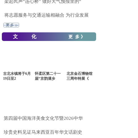
架起民声“连心桥” 做好天气预报里的“
将志愿服务与交通运输相融合 为行业发展
文 化
更 多 》
古北水镇将于6月
怀柔区第二十一
北京金石博物馆
19日至2
届“京韵满乡
三周年特展《
第四届中国海洋美食文化节暨2026中华
珍贵史料见证马来西亚百年华文话剧史