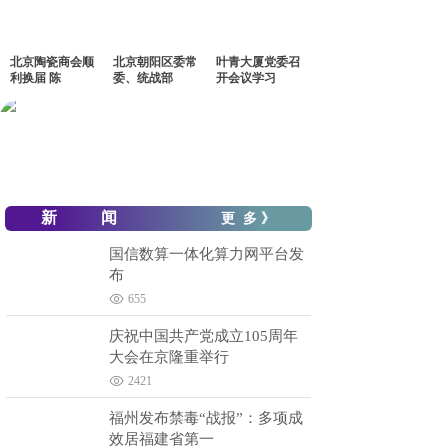
北京陶瓷商会顺
北京朝阳区委常
叶青大厦党委召
利换届 陈
委、统战部
开会议学习
新 闻
更 多 》
国信数算一体化算力网平台发
布
655
庆祝中国共产党成立105周年
大会在京隆重举行
2421
福州发布禁毒“战报”：多项成
效居福建省第一