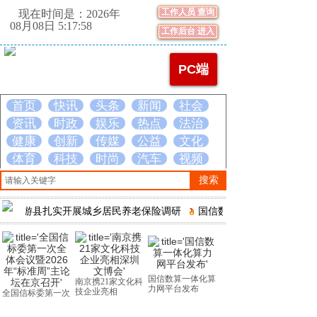
工作人员 查询
现在时间是：2026年
08月08日 5:17:58
工作后台 进入
PC端
首页
快讯
头条
新闻
社会
资讯
时政
娱乐
热点
法治
健康
创新
传媒
公益
文化
体育
科技
时尚
汽车
视频
搜索
游县扎实开展城乡居民养老保险调研
国信数算一体化算力网平台发布
国信数算一体化算
南京携21家文化科
庆祝中国共产党成
力网平台发布
技企业亮相
立105周年
全国信标委第一次
全体会议暨2