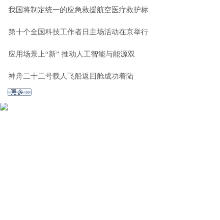
我国将制定统一的应急救援航空医疗救护标
第十个全国科技工作者日主场活动在京举行
应用场景上“新” 推动人工智能与能源双
神舟二十二号载人飞船返回舱成功着陆
体 育
更 多 》
第六届“嵊州杯”中
2026年ITF国际网球
国王中王围棋争
大师赛M