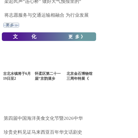
架起民声“连心桥” 做好天气预报里的“
将志愿服务与交通运输相融合 为行业发展
文 化
更 多 》
古北水镇将于6月
怀柔区第二十一
北京金石博物馆
19日至2
届“京韵满乡
三周年特展《
第四届中国海洋美食文化节暨2026中华
珍贵史料见证马来西亚百年华文话剧史