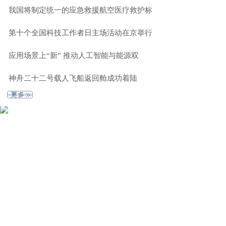
我国将制定统一的应急救援航空医疗救护标
第十个全国科技工作者日主场活动在京举行
应用场景上“新” 推动人工智能与能源双
神舟二十二号载人飞船返回舱成功着陆
体 育
更 多 》
第六届“嵊州杯”中
2026年ITF国际网球
国王中王围棋争
大师赛M