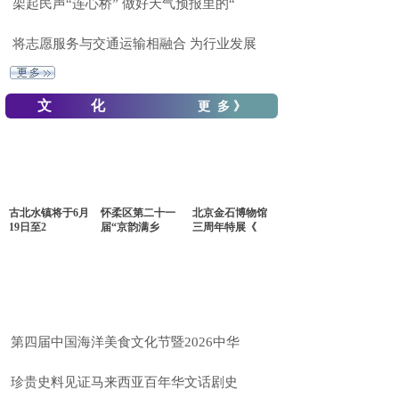
架起民声“连心桥” 做好天气预报里的“
将志愿服务与交通运输相融合 为行业发展
文 化
更 多 》
古北水镇将于6月
怀柔区第二十一
北京金石博物馆
19日至2
届“京韵满乡
三周年特展《
第四届中国海洋美食文化节暨2026中华
珍贵史料见证马来西亚百年华文话剧史