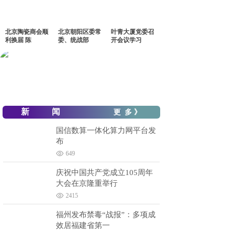
北京陶瓷商会顺
北京朝阳区委常
叶青大厦党委召
利换届 陈
委、统战部
开会议学习
新 闻
更 多 》
国信数算一体化算力网平台发
布
649
庆祝中国共产党成立105周年
大会在京隆重举行
2415
福州发布禁毒“战报”：多项成
效居福建省第一