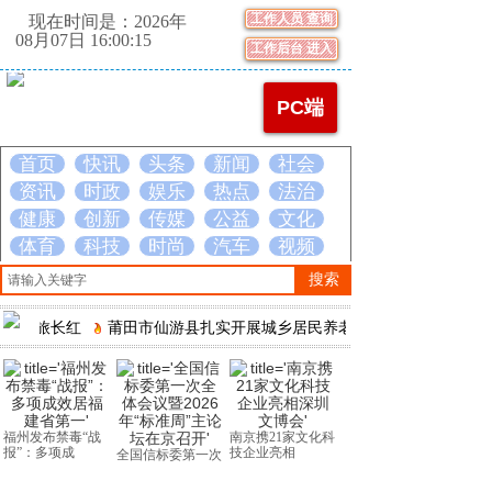
工作人员 查询
现在时间是：2026年
08月07日 16:00:16
工作后台 进入
PC端
首页
快讯
头条
新闻
社会
资讯
时政
娱乐
热点
法治
健康
创新
传媒
公益
文化
体育
科技
时尚
汽车
视频
搜索
旅长红
莆田市仙游县扎实开展城乡居民养老保险调研
国信数算一体化算
福州发布禁毒“战
南京携21家文化科
力网平台发布
报”：多项成
技企业亮相
全国信标委第一次
全体会议暨2