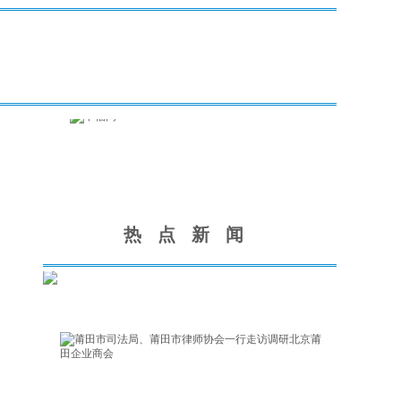
热
点
新
闻
莆田
市司
法