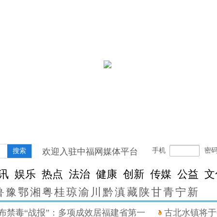
欢迎入驻中福网媒体平台
手机
密
搜索
讯
娱乐
热点
法治
健康
创新
传媒
公益
文
鲁
豫
鄂
湘
粤
桂
琼
渝
川
黔
滇
藏
陕
甘
青
宁
新
禁毒“战报”：多项成效居福建省第一
古北水镇将于6月