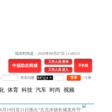
现在时间是：2026年08月07日 11:48:53
工作人员 查询
中福助农商城
手机端
工作人员 进入
码
安全问题
登录
注册
化
体育
科技
汽车
时尚
视频
19日至21日推出“古北水镇长城龙舟节”主题活动
怀