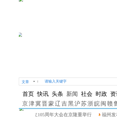
文章
首页
快讯
头条
新闻
社会
时政
资
京
津
冀
晋
蒙
辽
吉
黑
沪
苏
浙
皖
闽
赣
中国共产党成立105周年大会在京隆重举行
福州发布